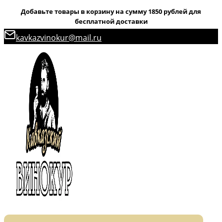
Добавьте товары в корзину на сумму 1850 рублей для
бесплатной доставки
Перейти
kavkazvinokur@mail.ru
к
содержимому