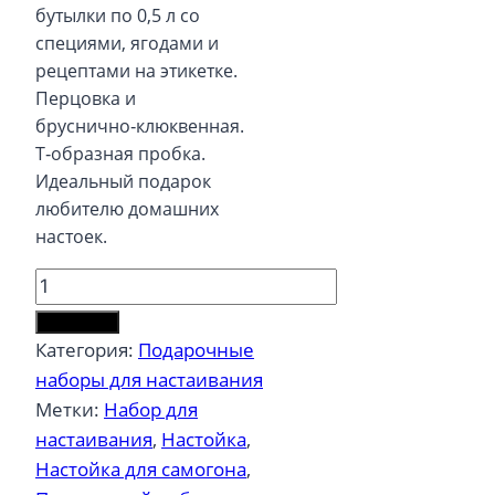
бутылки по 0,5 л со
специями, ягодами и
рецептами на этикетке.
Перцовка и
бруснично‑клюквенная.
Т‑образная пробка.
Идеальный подарок
любителю домашних
настоек.
Количество
товара
В корзину
Подарочный
Категория:
Подарочные
набор
наборы для настаивания
0,5
Метки:
Набор для
л
настаивания
,
Настойка
,
Перцовка
Настойка для самогона
,
/