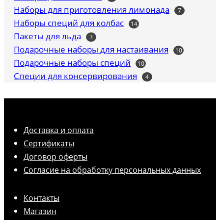
товаров
Наборы для приготовления лимонада
7
7
товаров
Наборы специй для колбас
14
14
товаров
Пакеты для льда
3
3
товара
Подарочные наборы для настаивания
10
10
товаров
Подарочные наборы специй
10
10
товаров
Специи для консервирования
4
4
товара
Доставка и оплата
Сертификаты
Договор оферты
Согласие на обработку персональных данных
Контакты
Магазин