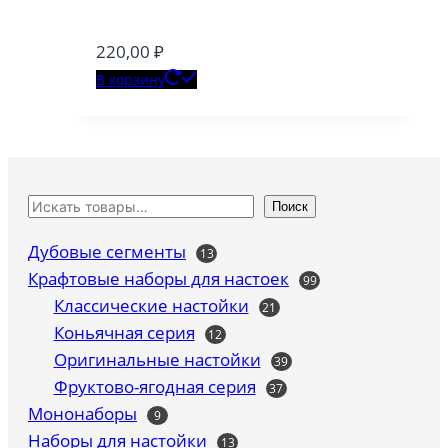
220,00
₽
В корзину
Поиск
Дубовые сегменты
13
13
товаров
Крафтовые наборы для настоек
99
99
товаров
Классические настойки
21
21
товар
Коньячная серия
12
12
товаров
Оригинальные настойки
39
39
товаров
Фруктово-ягодная серия
37
37
товаров
Мононаборы
9
9
товаров
Наборы для настойки
13
13