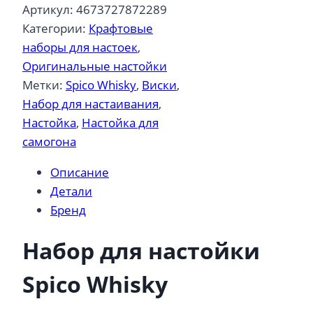
Настойка
Артикул:
4673727872289
для
Категории:
Крафтовые
самогона
наборы для настоек
,
Spico
Оригинальные настойки
Whisky
Метки:
Spico Whisky
,
Виски
,
Набор для настаивания
,
Настойка
,
Настойка для
самогона
Описание
Детали
Бренд
Набор для настойки
Spico Whisky