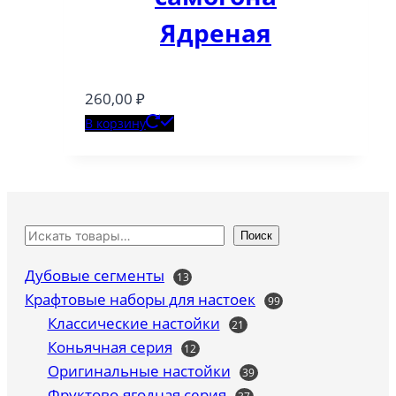
Ядреная
260,00
₽
В корзину
Поиск
Дубовые сегменты
13
13
товаров
Крафтовые наборы для настоек
99
99
товаров
Классические настойки
21
21
товар
Коньячная серия
12
12
товаров
Оригинальные настойки
39
39
товаров
Фруктово-ягодная серия
37