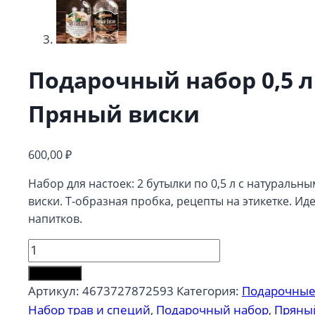
Подарочный набор 0,5 л
Пряный виски
600,00
₽
Набор для настоек: 2 бутылки по 0,5 л с натураль
виски. Т‑образная пробка, рецепты на этикетке. 
напитков.
Количество
товара
В корзину
Подарочный
Артикул:
4673727872593
Категория:
Подарочные
набор
Набор трав и специй
,
Подарочный набор
,
Пряны