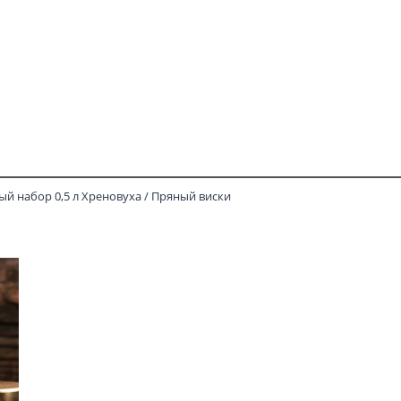
й набор 0,5 л Хреновуха / Пряный виски