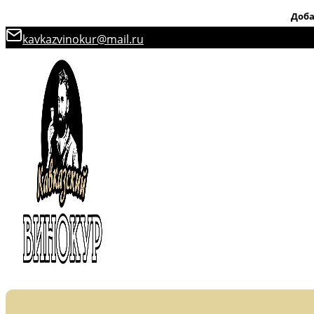
Доба
Перейти
kavkazvinokur@mail.ru
к
содержимому