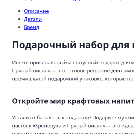
0,5
Описание
л
Детали
Хреновуха
Бренд
/
Пряный
Подарочный набор для 
виски
Ищете оригинальный и статусный подарок для 
Пряный виски» — это готовое решение для самог
премиальной подарочной упаковке, которые пр
Откройте мир крафтовых напит
Устали от банальных подарков? Подарите мужчин
настоек «Хреновуха и Пряный виски» — это иде
в два благородных, ароматных напитка с характ