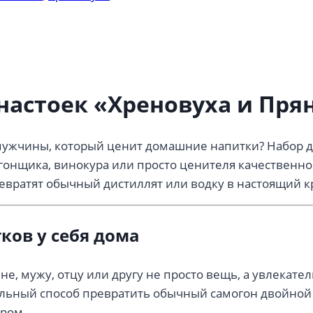
настоек «Хреновуха и Пря
мужчины, который ценит домашние напитки? Набор д
онщика, винокура или просто ценителя качественног
евратят обычный дистиллят или водку в настоящий к
ков у себя дома
е, мужу, отцу или другу не просто вещь, а увлекат
альный способ превратить обычный самогон двойной
ером.