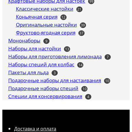
Крафтовые наборы для настоек
99
99
товаров
Классические настойки
21
21
товар
Коньячная серия
12
12
товаров
Оригинальные настойки
39
39
товаров
Фруктово-ягодная серия
37
37
товаров
Мононаборы
9
9
товаров
Наборы для настойки
13
13
товаров
Наборы для приготовления лимонада
7
7
товаров
Наборы специй для колбас
14
14
товаров
Пакеты для льда
3
3
товара
Подарочные наборы для настаивания
10
10
товаров
Подарочные наборы специй
10
10
товаров
Специи для консервирования
4
4
товара
Доставка и оплата