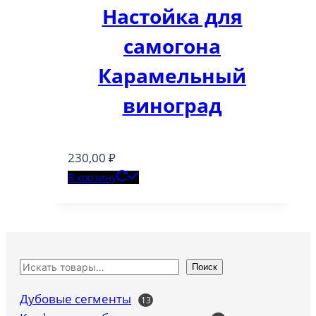
Настойка для
самогона
Карамельный
виноград
230,00
₽
В корзину
Поиск
Дубовые сегменты
13
13
товаров