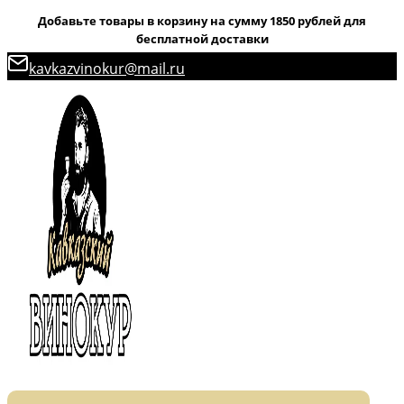
Добавьте товары в корзину на сумму 1850 рублей для
бесплатной доставки
Перейти
kavkazvinokur@mail.ru
к
содержимому