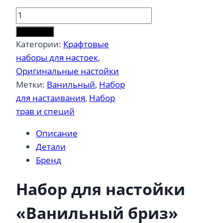
Количество
товара
В корзину
Настойка
Категории:
Крафтовые
для
наборы для настоек
,
самогона
Оригинальные настойки
Ванильный
Метки:
Ванильный
,
Набор
бриз
для настаивания
,
Набор
трав и специй
Описание
Детали
Бренд
Набор для настойки
«Ванильный бриз»