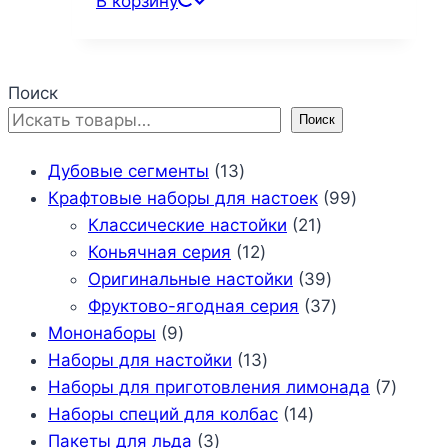
В корзину
Поиск
Поиск
13
Дубовые сегменты
13
товаров
99
Крафтовые наборы для настоек
99
21
товаров
Классические настойки
21
12
товар
Коньячная серия
12
товаров
39
Оригинальные настойки
39
товаров
37
Фруктово-ягодная серия
37
9
товаров
Мононаборы
9
товаров
13
Наборы для настойки
13
товаров
7
Наборы для приготовления лимонада
7
14
товар
Наборы специй для колбас
14
3
товаров
Пакеты для льда
3