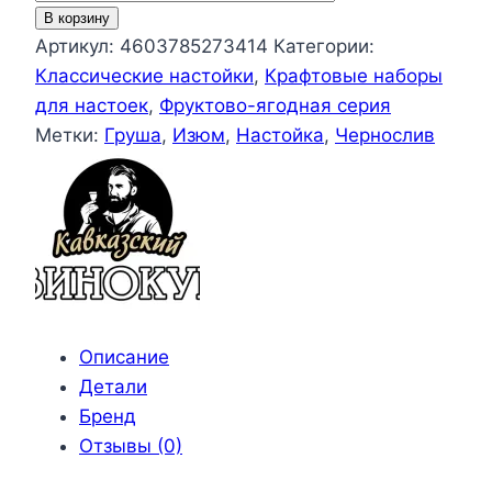
товара
В корзину
Настойка
Артикул:
4603785273414
Категории:
для
Классические настойки
,
Крафтовые наборы
самогона
для настоек
,
Фруктово-ягодная серия
Копченая
Метки:
Груша
,
Изюм
,
Настойка
,
Чернослив
груша
Описание
Детали
Бренд
Отзывы (0)