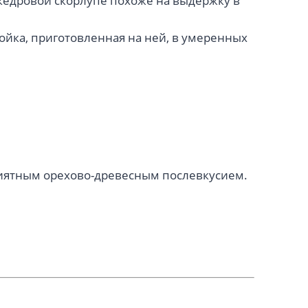
кедровой скорлупе похоже на выдержку в
ойка, приготовленная на ней, в умеренных
приятным орехово-древесным послевкусием.