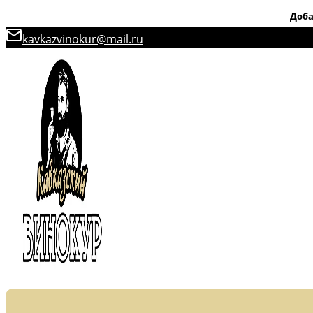
Доба
Перейти
kavkazvinokur@mail.ru
к
содержимому