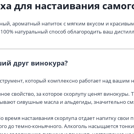
ха для настаивания самог
ный, ароматный напиток с мягким вкусом и красивы
100% натуральный способ облагородить ваш дистилл
ший друг винокура?
струмент, который комплексно работает над вашим н
вное свойство, за которое скорлупу ценят винокуры.
ывают сивушные масла и альдегиды, значительно смя
о время настаивания скорлупа отдает напитку свои 
ого до темно-коньячного. Алкоголь насыщается тонк