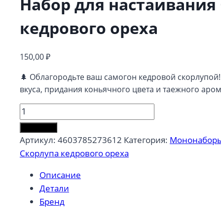
Набор для настаивания
кедрового ореха
150,00
₽
🌲 Облагородьте ваш самогон кедровой скорлупой
вкуса, придания коньячного цвета и таежного аром
Количество
товара
В корзину
Набор
Артикул:
4603785273612
Категория:
Мононабор
для
Скорлупа кедрового ореха
настаивания
Описание
Скорлупа
Детали
кедрового
Бренд
ореха