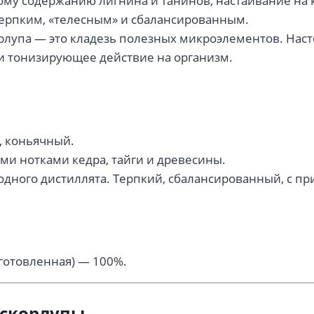
ому содержанию лигнина и танинов, настаивание на 
терпким, «телесным» и сбалансированным.
рлупа — это кладезь полезных микроэлементов. Наст
и тонизирующее действие на организм.
 коньячный.
ми нотками кедра, тайги и древесины.
одного дистиллята. Терпкий, сбалансированный, с 
готовленная) — 100%.
 скорлупы