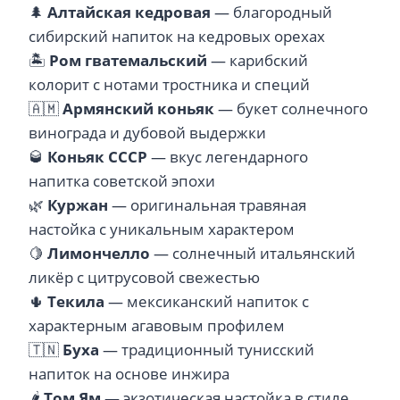
🌲
Алтайская кедровая
— благородный
сибирский напиток на кедровых орехах
🏝️
Ром гватемальский
— карибский
колорит с нотами тростника и специй
🇦🇲
Армянский коньяк
— букет солнечного
винограда и дубовой выдержки
🥃
Коньяк СССР
— вкус легендарного
напитка советской эпохи
🌿
Куржан
— оригинальная травяная
настойка с уникальным характером
🍋
Лимончелло
— солнечный итальянский
ликёр с цитрусовой свежестью
🌵
Текила
— мексиканский напиток с
характерным агавовым профилем
🇹🇳
Буха
— традиционный тунисский
напиток на основе инжира
🌶️
Том Ям
— экзотическая настойка в стиле