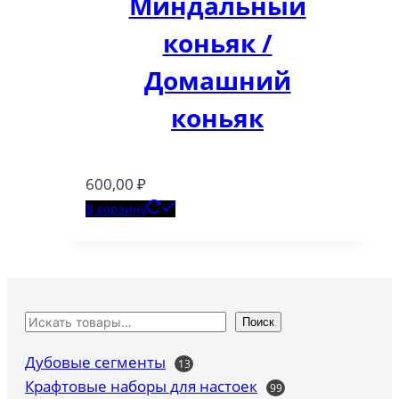
Миндальный
коньяк /
Домашний
коньяк
600,00
₽
В корзину
Поиск
Дубовые сегменты
13
13
товаров
Крафтовые наборы для настоек
99
99