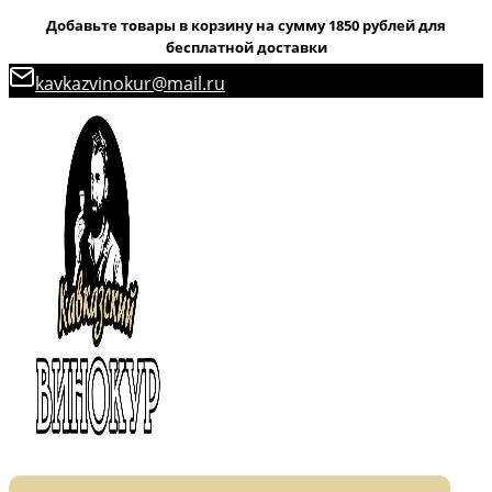
Добавьте товары в корзину на сумму 1850 рублей для
бесплатной доставки
Перейти
kavkazvinokur@mail.ru
к
содержимому