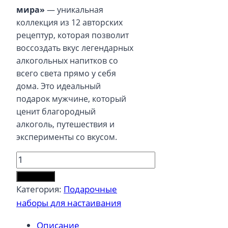
мира»
— уникальная
коллекция из 12 авторских
рецептур, которая позволит
воссоздать вкус легендарных
алкогольных напитков со
всего света прямо у себя
дома. Это идеальный
подарок мужчине, который
ценит благородный
алкоголь, путешествия и
эксперименты со вкусом.
Количество
товара
В корзину
Подарочный
Категория:
Подарочные
набор
наборы для настаивания
трав
Описание
и