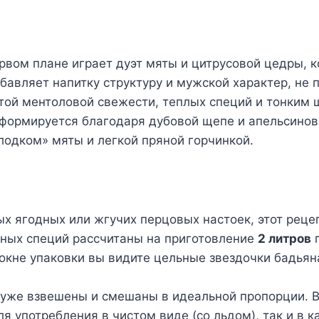
ом плане играет дуэт мяты и цитрусовой цедры, ко
бавляет напитку структуру и мужской характер, не 
той ментоловой свежести, теплых специй и тонким 
 формируется благодаря дубовой щепе и апельсинов
лодком» мяты и легкой пряной горчинкой.
х ягодных или жгучих перцовых настоек, этот рецеп
ных специй рассчитаны на приготовление
2 литров
г
окне упаковки вы видите цельные звездочки бадьяна
уже взвешены и смешаны в идеальной пропорции. Ва
я употребления в чистом виде (со льдом), так и в к