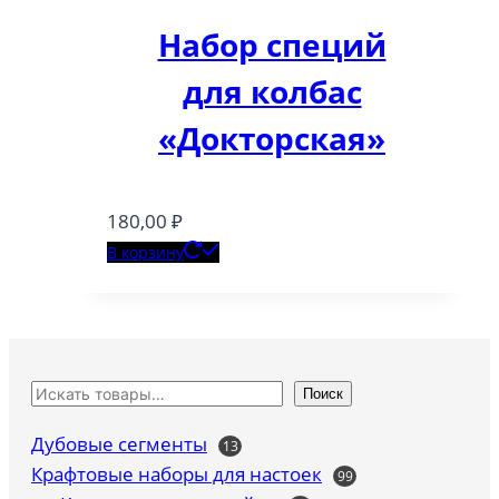
Набор специй
для колбас
«Докторская»
180,00
₽
В корзину
Поиск
Дубовые сегменты
13
13
товаров
Крафтовые наборы для настоек
99
99
товаров