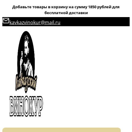
Добавьте товары в корзину на сумму 1850 рублей для
бесплатной доставки
Перейти
kavkazvinokur@mail.ru
к
содержимому