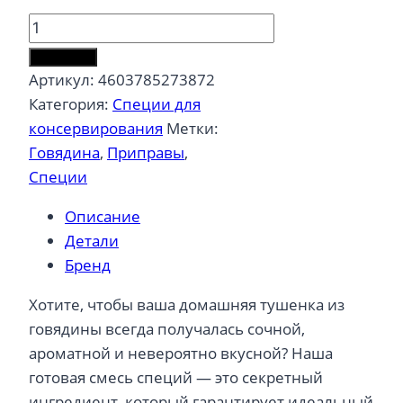
Количество
товара
В корзину
Смесь
Артикул:
4603785273872
для
Категория:
Специи для
консервирования
консервирования
Метки:
для
Говядина
,
Приправы
,
мяса
Специи
говядины
Описание
Детали
Бренд
Хотите, чтобы ваша домашняя тушенка из
говядины всегда получалась сочной,
ароматной и невероятно вкусной? Наша
готовая смесь специй — это секретный
ингредиент, который гарантирует идеальный