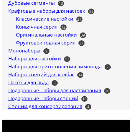
Дубовые сегменты
13
13
товаров
Крафтовые наборы для настоек
99
99
товаров
Классические настойки
21
21
товар
Коньячная серия
12
12
товаров
Оригинальные настойки
39
39
товаров
Фруктово-ягодная серия
37
37
товаров
Мононаборы
9
9
товаров
Наборы для настойки
13
13
товаров
Наборы для приготовления лимонада
7
7
товаров
Наборы специй для колбас
14
14
товаров
Пакеты для льда
3
3
товара
Подарочные наборы для настаивания
10
10
товаров
Подарочные наборы специй
10
10
товаров
Специи для консервирования
4
4
товара