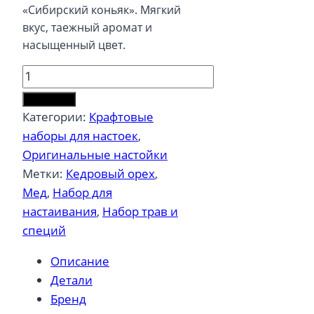
«Сибирский коньяк». Мягкий
вкус, таежный аромат и
насыщенный цвет.
Количество
товара
В корзину
Настойка
Категории:
Крафтовые
для
наборы для настоек
,
самогона
Оригинальные настойки
Кедрово-
Метки:
Кедровый орех
,
медовый
Мед
,
Набор для
настаивания
,
Набор трав и
специй
Описание
Детали
Бренд