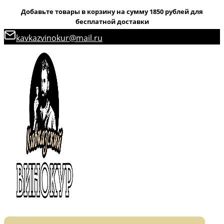
Добавьте товары в корзину на сумму 1850 рублей для
бесплатной доставки
Перейти
kavkazvinokur@mail.ru
к
содержимому