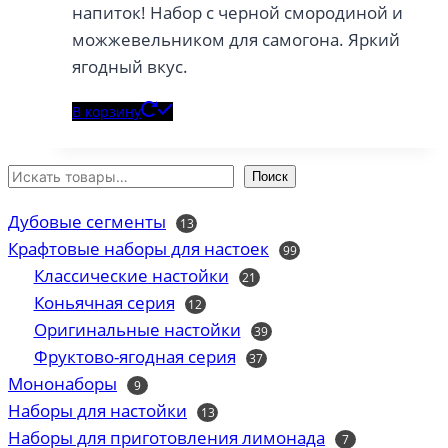
напиток! Набор с черной смородиной и
можжевельником для самогона. Яркий
ягодный вкус.
В корзину
Поиск
Дубовые сегменты
13
13
товаров
Крафтовые наборы для настоек
99
99
товаров
Классические настойки
21
21
товар
Коньячная серия
12
12
товаров
Оригинальные настойки
39
39
товаров
Фруктово-ягодная серия
37
37
товаров
Мононаборы
9
9
товаров
Наборы для настойки
13
13
товаров
Наборы для приготовления лимонада
7
7