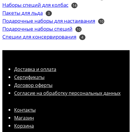
товаров
Наборы специй для колбас
14
14
товаров
Пакеты для льда
3
3
товара
Подарочные наборы для настаивания
10
10
товаров
Подарочные наборы специй
10
10
товаров
Специи для консервирования
4
4
товара
Доставка и оплата
Сертификаты
Договор оферты
Согласие на обработку персональных данных
Контакты
Магазин
Корзина