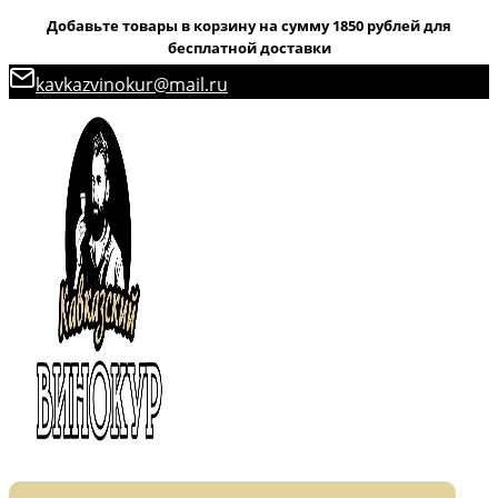
Добавьте товары в корзину на сумму 1850 рублей для
бесплатной доставки
Перейти
kavkazvinokur@mail.ru
к
содержимому