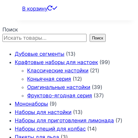
В корзину
Поиск
Поиск
13
Дубовые сегменты
13
товаров
99
Крафтовые наборы для настоек
99
21
товаров
Классические настойки
21
12
товар
Коньячная серия
12
товаров
39
Оригинальные настойки
39
товаров
37
Фруктово-ягодная серия
37
9
товаров
Мононаборы
9
товаров
13
Наборы для настойки
13
товаров
7
Наборы для приготовления лимонада
7
14
товар
Наборы специй для колбас
14
3
товаров
Пакеты для льда
3