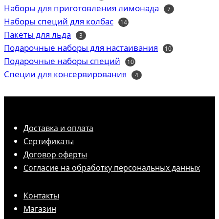
товаров
Наборы для приготовления лимонада
7
7
товаров
Наборы специй для колбас
14
14
товаров
Пакеты для льда
3
3
товара
Подарочные наборы для настаивания
10
10
товаров
Подарочные наборы специй
10
10
товаров
Специи для консервирования
4
4
товара
Доставка и оплата
Сертификаты
Договор оферты
Согласие на обработку персональных данных
Контакты
Магазин