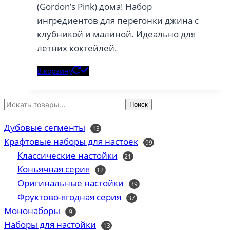
(Gordon’s Pink) дома! Набор
ингредиентов для перегонки джина с
клубникой и малиной. Идеально для
летних коктейлей.
В корзину
Поиск
Дубовые сегменты
13
13
товаров
Крафтовые наборы для настоек
99
99
товаров
Классические настойки
21
21
товар
Коньячная серия
12
12
товаров
Оригинальные настойки
39
39
товаров
Фруктово-ягодная серия
37
37
товаров
Мононаборы
9
9
товаров
Наборы для настойки
13
13