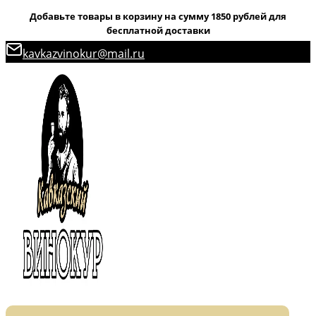
Добавьте товары в корзину на сумму 1850 рублей для
бесплатной доставки
Перейти
kavkazvinokur@mail.ru
к
содержимому