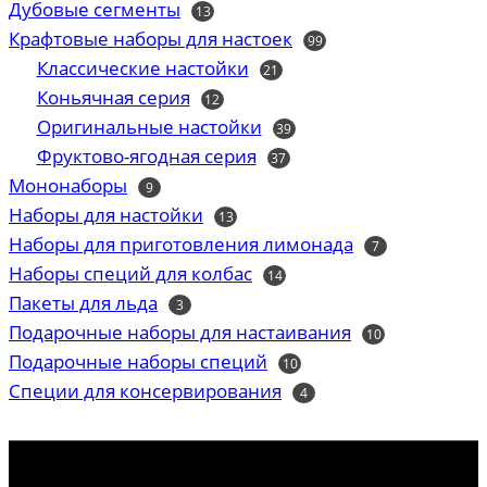
Дубовые сегменты
13
13
товаров
Крафтовые наборы для настоек
99
99
товаров
Классические настойки
21
21
товар
Коньячная серия
12
12
товаров
Оригинальные настойки
39
39
товаров
Фруктово-ягодная серия
37
37
товаров
Мононаборы
9
9
товаров
Наборы для настойки
13
13
товаров
Наборы для приготовления лимонада
7
7
товаров
Наборы специй для колбас
14
14
товаров
Пакеты для льда
3
3
товара
Подарочные наборы для настаивания
10
10
товаров
Подарочные наборы специй
10
10
товаров
Специи для консервирования
4
4
товара