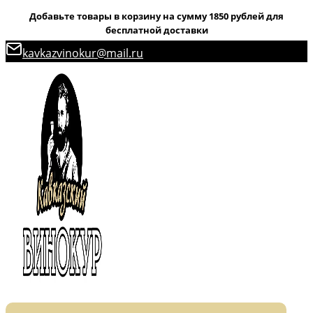
Добавьте товары в корзину на сумму 1850 рублей для
бесплатной доставки
Перейти
kavkazvinokur@mail.ru
к
содержимому