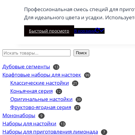
Профессиональная смесь специй для пригот
Для идеального цвета и усадки. Используе
Быстрый просмотр
В корзину
Поиск
Дубовые сегменты
13
13
товаров
Крафтовые наборы для настоек
99
99
товаров
Классические настойки
21
21
товар
Коньячная серия
12
12
товаров
Оригинальные настойки
39
39
товаров
Фруктово-ягодная серия
37
37
товаров
Мононаборы
9
9
товаров
Наборы для настойки
13
13
товаров
Наборы для приготовления лимонада
7
7