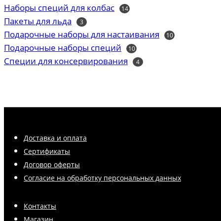
товаров
Наборы специй для колбас
14
14
товаров
Пакеты для льда
3
3
товара
Подарочные наборы для настаивания
10
10
товаров
Подарочные наборы специй
10
10
товаров
Специи для консервирования
4
4
товара
Доставка и оплата
Сертификаты
Договор оферты
Согласие на обработку персональных данных
Контакты
Магазин