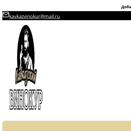
Доба
Перейти
kavkazvinokur@mail.ru
к
содержимому