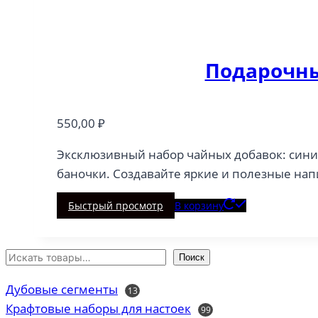
Подарочны
550,00
₽
Эксклюзивный набор чайных добавок: синий
баночки. Создавайте яркие и полезные нап
Быстрый просмотр
В корзину
Поиск
Дубовые сегменты
13
13
товаров
Крафтовые наборы для настоек
99
99