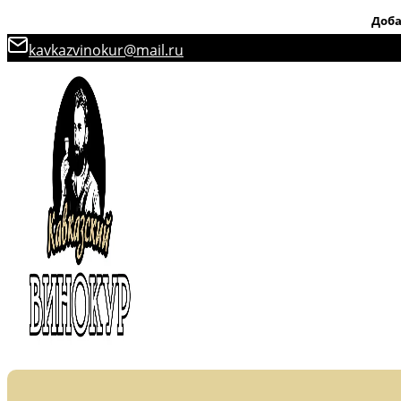
Доба
Перейти
kavkazvinokur@mail.ru
к
содержимому